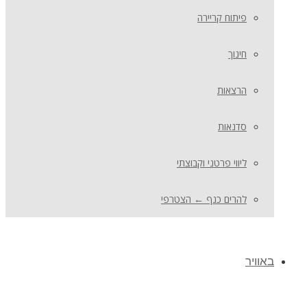
פיתוח קריירה
חינוך
הרצאות
סדנאות
ליווי פרטני וקבוצתי
להרים כנף ← הצטרפי
באוויר