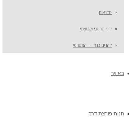
סדנאות
ליווי פרטני וקבוצתי
להרים כנף ← הצטרפי
באוויר
חנות פורצת דרך