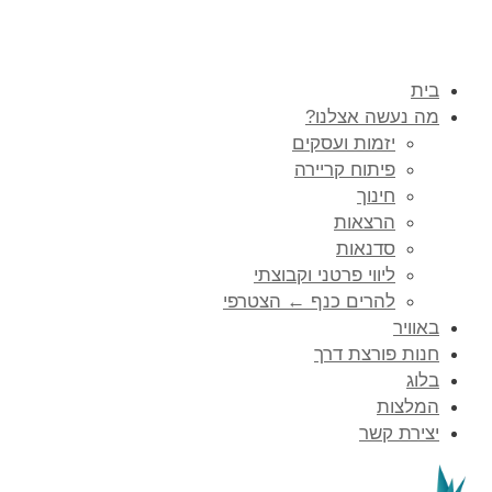
בית
מה נעשה אצלנו?
יזמות ועסקים
פיתוח קריירה
חינוך
הרצאות
סדנאות
ליווי פרטני וקבוצתי
להרים כנף ← הצטרפי
באוויר
חנות פורצת דרך
בלוג
המלצות
יצירת קשר