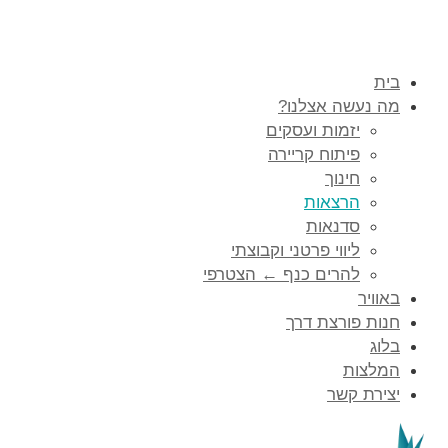
בית
מה נעשה אצלנו?
יזמות ועסקים
פיתוח קריירה
חינוך
הרצאות
סדנאות
ליווי פרטני וקבוצתי
להרים כנף ← הצטרפי
באוויר
חנות פורצת דרך
בלוג
המלצות
יצירת קשר