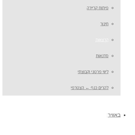
פיתוח קריירה
חינוך
הרצאות
סדנאות
ליווי פרטני וקבוצתי
להרים כנף ← הצטרפי
באוויר