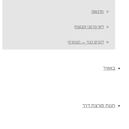
סדנאות
ליווי פרטני וקבוצתי
להרים כנף ← הצטרפי
באוויר
חנות פורצת דרך