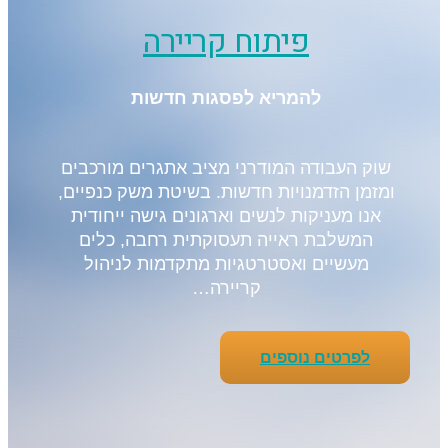
פיתוח קריירה
להמריא לפסגות חדשות
שוק העבודה המודרני מציב אתגרים מורכבים
ומזמן הזדמנויות חדשות. בשיטת משק כנפיים,
אנו מעניקות לנשים וארגונים גישה ייחודית
המשלבת ראייה תעסוקתית רחבה, כלים
מעשיים ואסטרטגיות מתקדמות לניהול
קריירה…
לפרטים נוספים