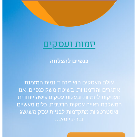
יזמות ועסקים
כנפיים להצלחה
עולם העסקים הוא זירה דינמית המזמנת
אתגרים והזדמנויות. בשיטת משק כנפיים, אנו
מעניקות ליזמיות ובעלות עסקים גישה ייחודית
המשלבת ראייה עסקית חדשנית, כלים מעשיים
ואסטרטגיות מתקדמות לבניית עסק משגשג
ובר-קיימא…