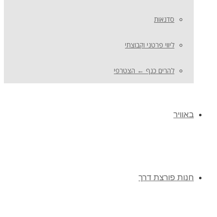
סדנאות
ליווי פרטני וקבוצתי
להרים כנף ← הצטרפי
באוויר
חנות פורצת דרך