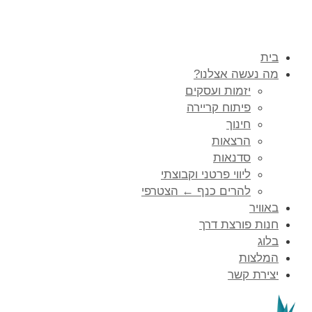
בית
מה נעשה אצלנו?
יזמות ועסקים
פיתוח קריירה
חינוך
הרצאות
סדנאות
ליווי פרטני וקבוצתי
להרים כנף ← הצטרפי
באוויר
חנות פורצת דרך
בלוג
המלצות
יצירת קשר