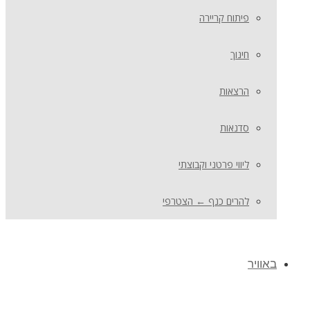
פיתוח קריירה
חינוך
הרצאות
סדנאות
ליווי פרטני וקבוצתי
להרים כנף ← הצטרפי
באוויר