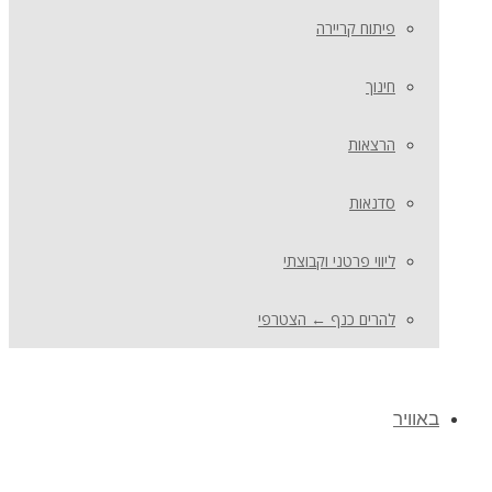
פיתוח קריירה
חינוך
הרצאות
סדנאות
ליווי פרטני וקבוצתי
להרים כנף ← הצטרפי
באוויר