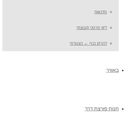
סדנאות
ליווי פרטני וקבוצתי
להרים כנף ← הצטרפי
באוויר
חנות פורצת דרך