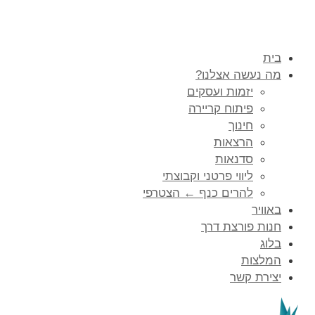
בית
מה נעשה אצלנו?
יזמות ועסקים
פיתוח קריירה
חינוך
הרצאות
סדנאות
ליווי פרטני וקבוצתי
להרים כנף ← הצטרפי
באוויר
חנות פורצת דרך
בלוג
המלצות
יצירת קשר