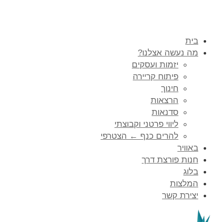
בית
מה נעשה אצלנו?
יזמות ועסקים
פיתוח קריירה
חינוך
הרצאות
סדנאות
ליווי פרטני וקבוצתי
להרים כנף ← הצטרפי
באוויר
חנות פורצת דרך
בלוג
המלצות
יצירת קשר