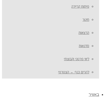
פיתוח קריירה
חינוך
הרצאות
סדנאות
ליווי פרטני וקבוצתי
להרים כנף ← הצטרפי
באוויר