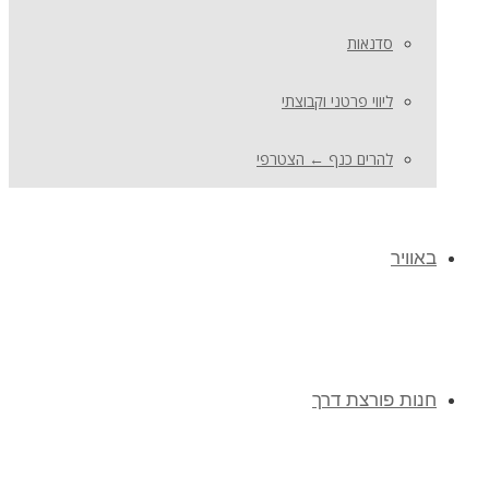
סדנאות
ליווי פרטני וקבוצתי
להרים כנף ← הצטרפי
באוויר
חנות פורצת דרך