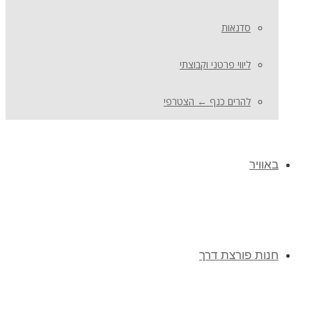
סדנאות
ליווי פרטני וקבוצתי
להרים כנף ← הצטרפי
באוויר
חנות פורצת דרך