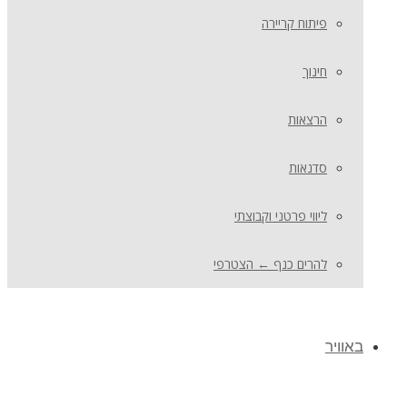
פיתוח קריירה
חינוך
הרצאות
סדנאות
ליווי פרטני וקבוצתי
להרים כנף ← הצטרפי
באוויר