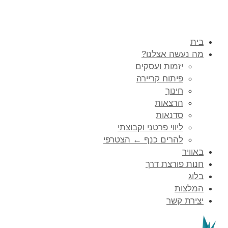
בית
מה נעשה אצלנו?
יזמות ועסקים
פיתוח קריירה
חינוך
הרצאות
סדנאות
ליווי פרטני וקבוצתי
להרים כנף ← הצטרפי
באוויר
חנות פורצת דרך
בלוג
המלצות
יצירת קשר