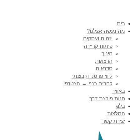
בית
מה נעשה אצלנו?
יזמות ועסקים
פיתוח קריירה
חינוך
הרצאות
סדנאות
ליווי פרטני וקבוצתי
להרים כנף ← הצטרפי
באוויר
חנות פורצת דרך
בלוג
המלצות
יצירת קשר