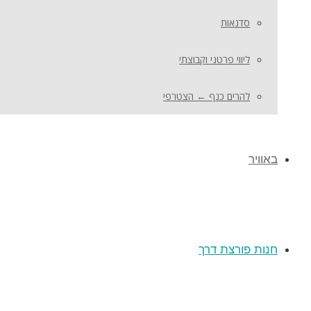
סדנאות
ליווי פרטני וקבוצתי
להרים כנף ← הצטרפי
באוויר
חנות פורצת דרך