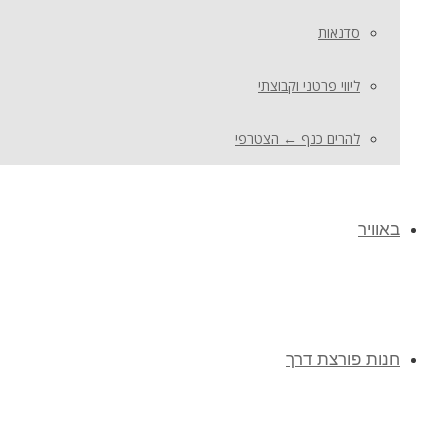
סדנאות
ליווי פרטני וקבוצתי
להרים כנף ← הצטרפי
באוויר
חנות פורצת דרך