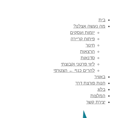
בית
מה נעשה אצלנו?
יזמות ועסקים
פיתוח קריירה
חינוך
הרצאות
סדנאות
ליווי פרטני וקבוצתי
להרים כנף ← הצטרפי
באוויר
חנות פורצת דרך
בלוג
המלצות
יצירת קשר