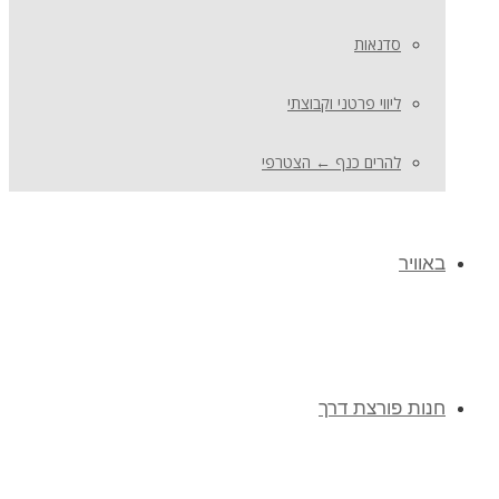
סדנאות
ליווי פרטני וקבוצתי
להרים כנף ← הצטרפי
באוויר
חנות פורצת דרך