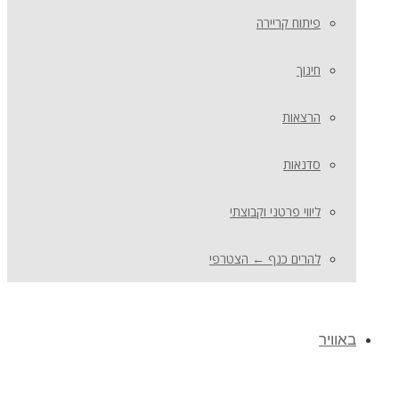
פיתוח קריירה
חינוך
הרצאות
סדנאות
ליווי פרטני וקבוצתי
להרים כנף ← הצטרפי
באוויר