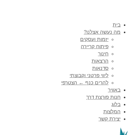
בית
מה נעשה אצלנו?
יזמות ועסקים
פיתוח קריירה
חינוך
הרצאות
סדנאות
ליווי פרטני וקבוצתי
להרים כנף ← הצטרפי
באוויר
חנות פורצת דרך
בלוג
המלצות
יצירת קשר