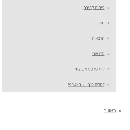
פיתוח קריירה
חינוך
הרצאות
סדנאות
ליווי פרטני וקבוצתי
להרים כנף ← הצטרפי
באוויר