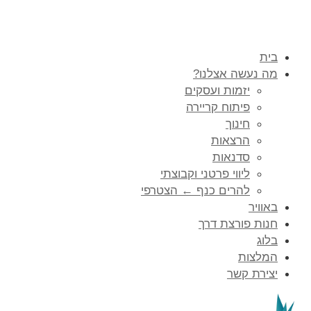
בית
מה נעשה אצלנו?
יזמות ועסקים
פיתוח קריירה
חינוך
הרצאות
סדנאות
ליווי פרטני וקבוצתי
להרים כנף ← הצטרפי
באוויר
חנות פורצת דרך
בלוג
המלצות
יצירת קשר