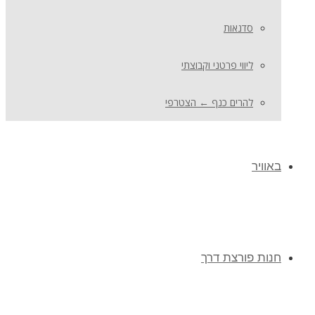
סדנאות
ליווי פרטני וקבוצתי
להרים כנף ← הצטרפי
באוויר
חנות פורצת דרך