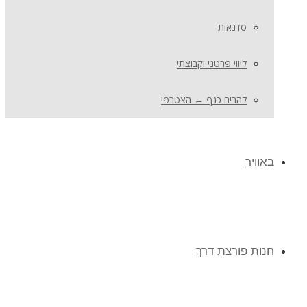
סדנאות
ליווי פרטני וקבוצתי
להרים כנף ← הצטרפי
באוויר
חנות פורצת דרך