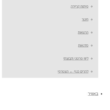
פיתוח קריירה
חינוך
הרצאות
סדנאות
ליווי פרטני וקבוצתי
להרים כנף ← הצטרפי
באוויר