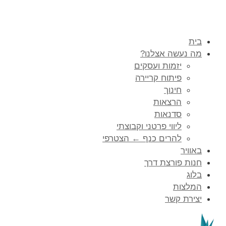
בית
מה נעשה אצלנו?
יזמות ועסקים
פיתוח קריירה
חינוך
הרצאות
סדנאות
ליווי פרטני וקבוצתי
להרים כנף ← הצטרפי
באוויר
חנות פורצת דרך
בלוג
המלצות
יצירת קשר