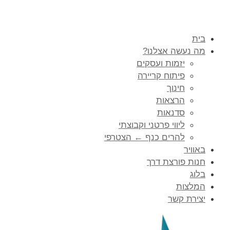
בית
מה נעשה אצלנו?
יזמות ועסקים
פיתוח קריירה
חינוך
הרצאות
סדנאות
ליווי פרטני וקבוצתי
להרים כנף ← הצטרפי
באוויר
חנות פורצת דרך
בלוג
המלצות
יצירת קשר