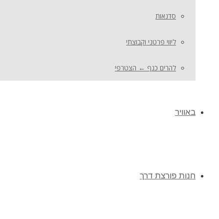
סדנאות
ליווי פרטני וקבוצתי
להרים כנף ← הצטרפי
באוויר
חנות פורצת דרך