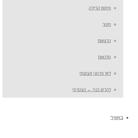
פיתוח קריירה
חינוך
הרצאות
סדנאות
ליווי פרטני וקבוצתי
להרים כנף ← הצטרפי
באוויר