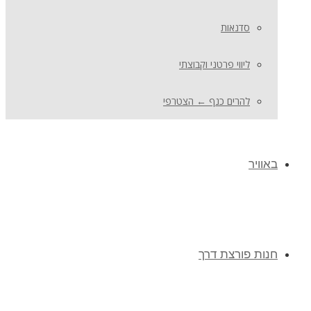
סדנאות
ליווי פרטני וקבוצתי
להרים כנף ← הצטרפי
באוויר
חנות פורצת דרך