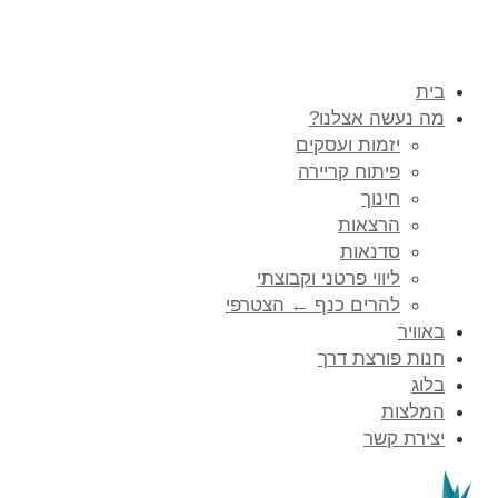
בית
מה נעשה אצלנו?
יזמות ועסקים
פיתוח קריירה
חינוך
הרצאות
סדנאות
ליווי פרטני וקבוצתי
להרים כנף ← הצטרפי
באוויר
חנות פורצת דרך
בלוג
המלצות
יצירת קשר