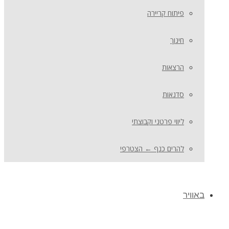
פיתוח קריירה
חינוך
הרצאות
סדנאות
ליווי פרטני וקבוצתי
להרים כנף ← הצטרפי
באוויר