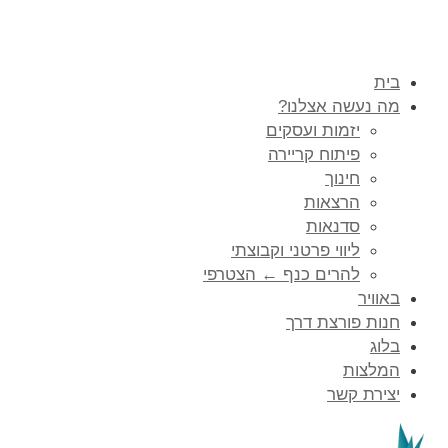
בית
מה נעשה אצלנו?
יזמות ועסקים
פיתוח קריירה
חינוך
הרצאות
סדנאות
ליווי פרטני וקבוצתי
להרים כנף ← הצטרפי
באוויר
חנות פורצת דרך
בלוג
המלצות
יצירת קשר