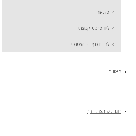
סדנאות
ליווי פרטני וקבוצתי
להרים כנף ← הצטרפי
באוויר
חנות פורצת דרך