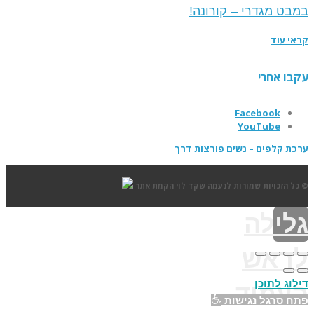
במבט מגדרי – קורונה!
קראי עוד
עקבו אחרי
Facebook
YouTube
ערכת קלפים – נשים פורצות דרך
© כל הזכויות שמורות לנעמה שקד לוי
הקמת אתר
גלילה
לראש
דילוג לתוכן
העמוד
פתח סרגל נגישות