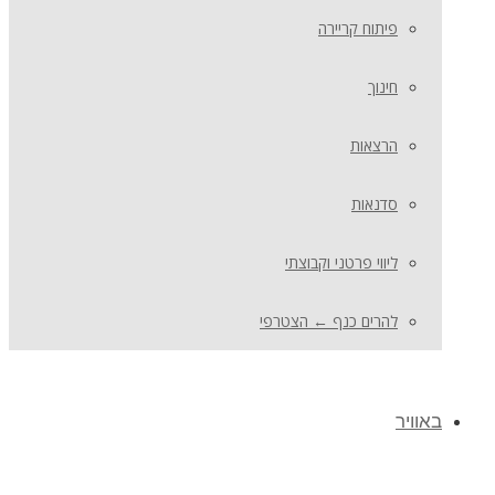
פיתוח קריירה
חינוך
הרצאות
סדנאות
ליווי פרטני וקבוצתי
להרים כנף ← הצטרפי
באוויר