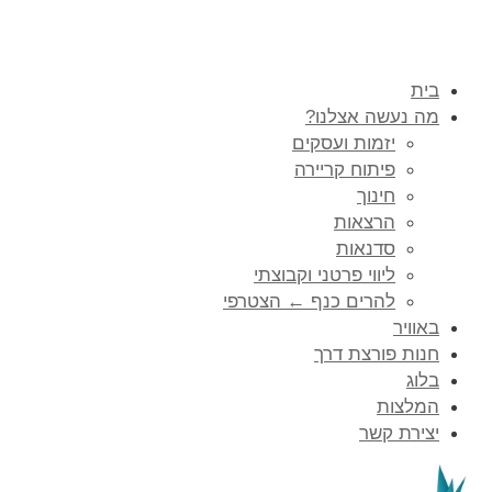
בית
מה נעשה אצלנו?
יזמות ועסקים
פיתוח קריירה
חינוך
הרצאות
סדנאות
ליווי פרטני וקבוצתי
להרים כנף ← הצטרפי
באוויר
חנות פורצת דרך
בלוג
המלצות
יצירת קשר