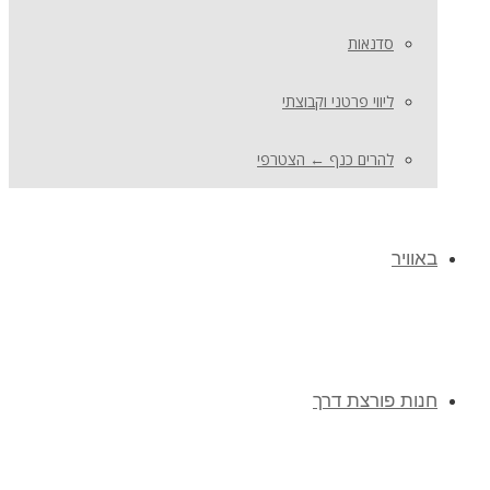
סדנאות
ליווי פרטני וקבוצתי
להרים כנף ← הצטרפי
באוויר
חנות פורצת דרך