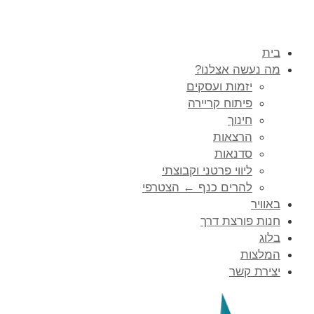
בית
מה נעשה אצלנו?
יזמות ועסקים
פיתוח קריירה
חינוך
הרצאות
סדנאות
ליווי פרטני וקבוצתי
להרים כנף ← הצטרפי
באוויר
חנות פורצת דרך
בלוג
המלצות
יצירת קשר