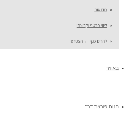
סדנאות
ליווי פרטני וקבוצתי
להרים כנף ← הצטרפי
באוויר
חנות פורצת דרך