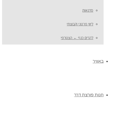
סדנאות
ליווי פרטני וקבוצתי
להרים כנף ← הצטרפי
באוויר
חנות פורצת דרך