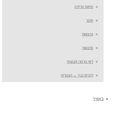
פיתוח קריירה
חינוך
הרצאות
סדנאות
ליווי פרטני וקבוצתי
להרים כנף ← הצטרפי
באוויר