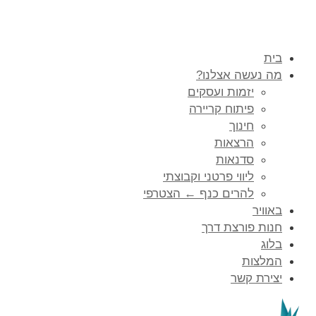
בית
מה נעשה אצלנו?
יזמות ועסקים
פיתוח קריירה
חינוך
הרצאות
סדנאות
ליווי פרטני וקבוצתי
להרים כנף ← הצטרפי
באוויר
חנות פורצת דרך
בלוג
המלצות
יצירת קשר