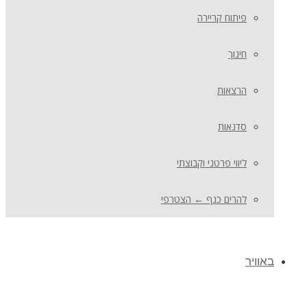
פיתוח קריירה
חינוך
הרצאות
סדנאות
ליווי פרטני וקבוצתי
להרים כנף ← הצטרפי
באוויר