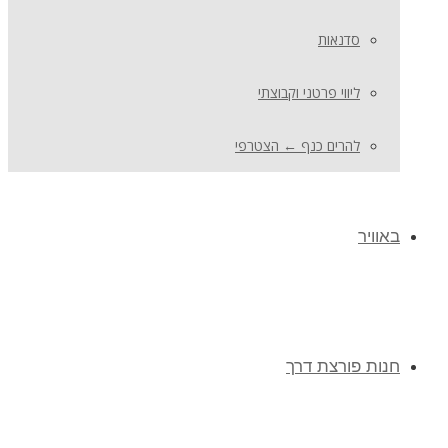
סדנאות
ליווי פרטני וקבוצתי
להרים כנף ← הצטרפי
באוויר
חנות פורצת דרך