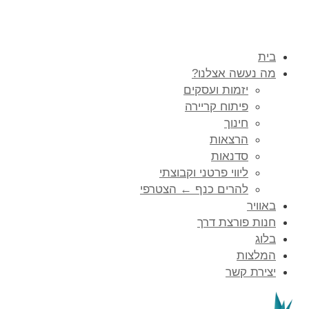
בית
מה נעשה אצלנו?
יזמות ועסקים
פיתוח קריירה
חינוך
הרצאות
סדנאות
ליווי פרטני וקבוצתי
להרים כנף ← הצטרפי
באוויר
חנות פורצת דרך
בלוג
המלצות
יצירת קשר