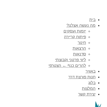
בית
מה נעשה אצלנו?
יזמות ועסקים
פיתוח קריירה
חינוך
הרצאות
סדנאות
ליווי פרטני וקבוצתי
להרים כנף ← הצטרפי
באוויר
חנות פורצת דרך
בלוג
המלצות
יצירת קשר