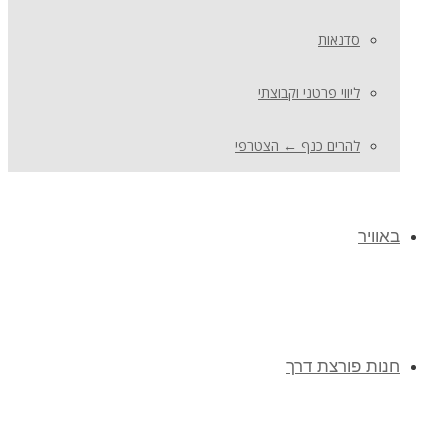
סדנאות
ליווי פרטני וקבוצתי
להרים כנף ← הצטרפי
באוויר
חנות פורצת דרך