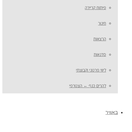
פיתוח קריירה
חינוך
הרצאות
סדנאות
ליווי פרטני וקבוצתי
להרים כנף ← הצטרפי
באוויר