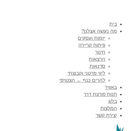
בית
מה נעשה אצלנו?
יזמות ועסקים
פיתוח קריירה
חינוך
הרצאות
סדנאות
ליווי פרטני וקבוצתי
להרים כנף ← הצטרפי
באוויר
חנות פורצת דרך
בלוג
המלצות
יצירת קשר