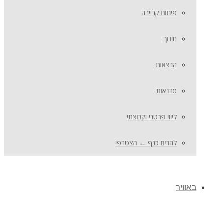
פיתוח קריירה
חינוך
הרצאות
סדנאות
ליווי פרטני וקבוצתי
להרים כנף ← הצטרפי
באוויר