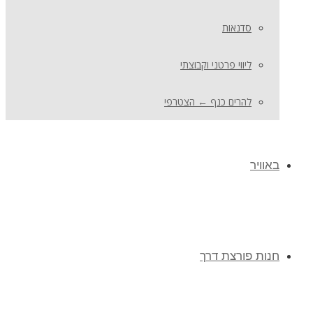
סדנאות
ליווי פרטני וקבוצתי
להרים כנף ← הצטרפי
באוויר
חנות פורצת דרך