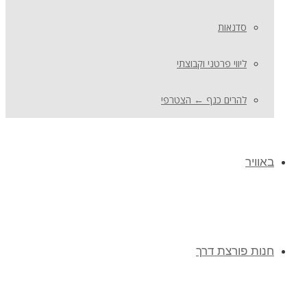
סדנאות
ליווי פרטני וקבוצתי
להרים כנף ← הצטרפי
באוויר
חנות פורצת דרך