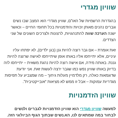
שוויון מגדרי
בהגדרות הרשמיות של האו”ם, שוויון מגדרי הוא המצב
שבו נשים
וגברים נהנים מאותן
זכויות והזדמנויות בכל תחומי החיים – וכאשר
ישנה
הערכה שווה
להתנהגויות, לרצונות ולצרכים השונים של שני
הצדדים.
זאת אומרת – אם גבר רוצה להיות גנן (בגן ילדים), לא יפתחו עליו
עיניים, אלא יתייחסו אליו באותו אופן שיתייחסו לאישה שרוצה להיות
גננת. באותה מידה, אם אישה רוצה להיות נהגת משאית – יתייחסו לזה
בדיוק באותו שוויון נפש כמו שגבר ירצה לעשות זאת.
אני יודעת
שדוגמאות כאלה, רק מלדמיין מעלות גיחוך – מה שמצביע על תפיסות
מגדריות עמוקות – אבל זו ממש לא מציאות “אובייקטיבית”.
שוויון הזדמנויות
למעשה
שוויון מגדרי
הוא שוויון הזדמנויות לגברים ולנשים
לבחור במה שמתאים
לנו
, הא.נשים שבתוך הגוף הביולוגי הזה.