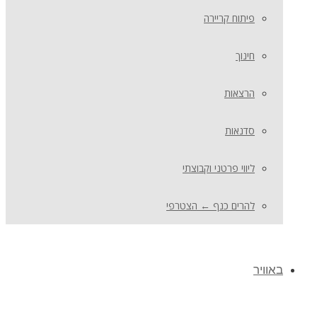
פיתוח קריירה
חינוך
הרצאות
סדנאות
ליווי פרטני וקבוצתי
להרים כנף ← הצטרפי
באוויר