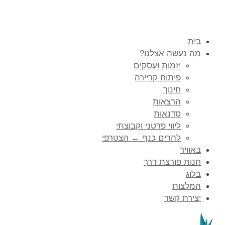
בית
מה נעשה אצלנו?
יזמות ועסקים
פיתוח קריירה
חינוך
הרצאות
סדנאות
ליווי פרטני וקבוצתי
להרים כנף ← הצטרפי
באוויר
חנות פורצת דרך
בלוג
המלצות
יצירת קשר