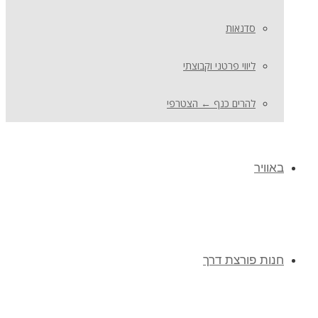
סדנאות
ליווי פרטני וקבוצתי
להרים כנף ← הצטרפי
באוויר
חנות פורצת דרך