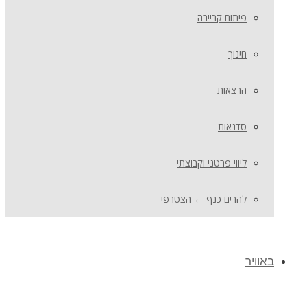
פיתוח קריירה
חינוך
הרצאות
סדנאות
ליווי פרטני וקבוצתי
להרים כנף ← הצטרפי
באוויר