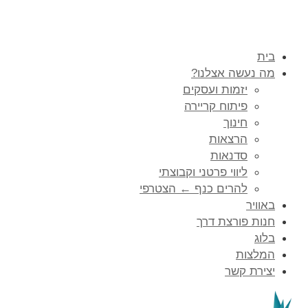
בית
מה נעשה אצלנו?
יזמות ועסקים
פיתוח קריירה
חינוך
הרצאות
סדנאות
ליווי פרטני וקבוצתי
להרים כנף ← הצטרפי
באוויר
חנות פורצת דרך
בלוג
המלצות
יצירת קשר