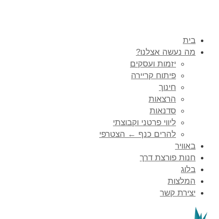
בית
מה נעשה אצלנו?
יזמות ועסקים
פיתוח קריירה
חינוך
הרצאות
סדנאות
ליווי פרטני וקבוצתי
להרים כנף ← הצטרפי
באוויר
חנות פורצת דרך
בלוג
המלצות
יצירת קשר