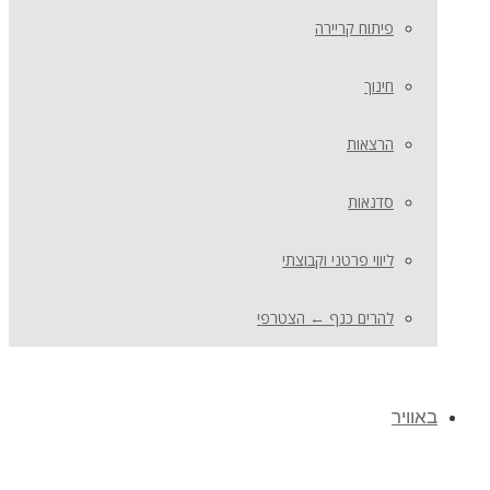
פיתוח קריירה
חינוך
הרצאות
סדנאות
ליווי פרטני וקבוצתי
להרים כנף ← הצטרפי
באוויר