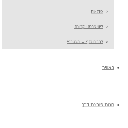
סדנאות
ליווי פרטני וקבוצתי
להרים כנף ← הצטרפי
באוויר
חנות פורצת דרך