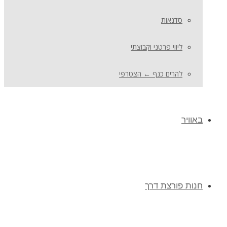
סדנאות
ליווי פרטני וקבוצתי
להרים כנף ← הצטרפי
באוויר
חנות פורצת דרך