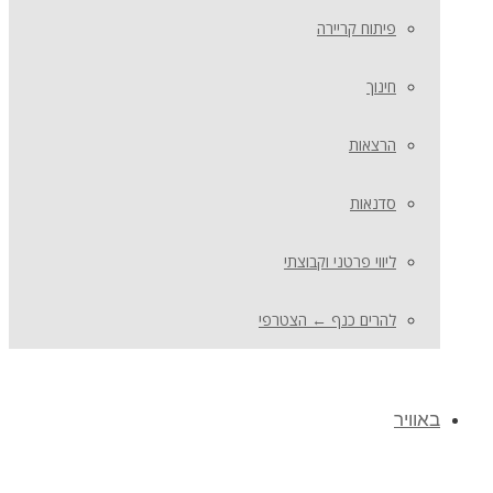
פיתוח קריירה
חינוך
הרצאות
סדנאות
ליווי פרטני וקבוצתי
להרים כנף ← הצטרפי
באוויר