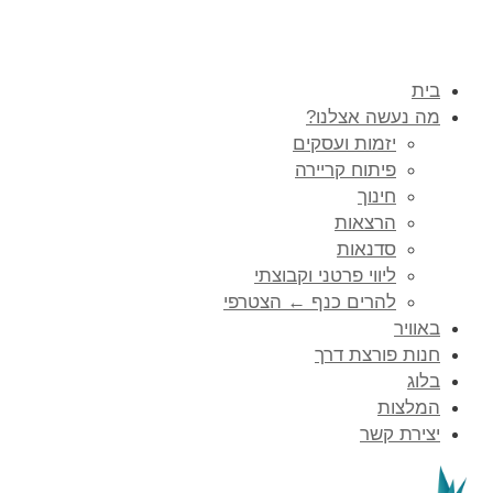
בית
מה נעשה אצלנו?
יזמות ועסקים
פיתוח קריירה
חינוך
הרצאות
סדנאות
ליווי פרטני וקבוצתי
להרים כנף ← הצטרפי
באוויר
חנות פורצת דרך
בלוג
המלצות
יצירת קשר