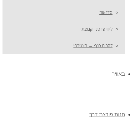
סדנאות
ליווי פרטני וקבוצתי
להרים כנף ← הצטרפי
באוויר
חנות פורצת דרך