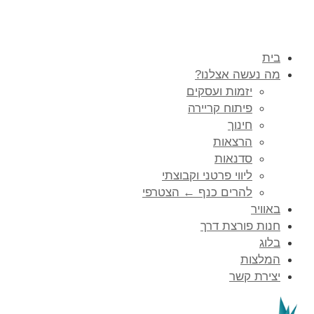
בית
מה נעשה אצלנו?
יזמות ועסקים
פיתוח קריירה
חינוך
הרצאות
סדנאות
ליווי פרטני וקבוצתי
להרים כנף ← הצטרפי
באוויר
חנות פורצת דרך
בלוג
המלצות
יצירת קשר