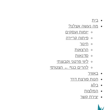
בית
מה נעשה אצלנו?
יזמות ועסקים
פיתוח קריירה
חינוך
הרצאות
סדנאות
ליווי פרטני וקבוצתי
להרים כנף ← הצטרפי
באוויר
חנות פורצת דרך
בלוג
המלצות
יצירת קשר