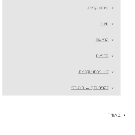
פיתוח קריירה
חינוך
הרצאות
סדנאות
ליווי פרטני וקבוצתי
להרים כנף ← הצטרפי
באוויר