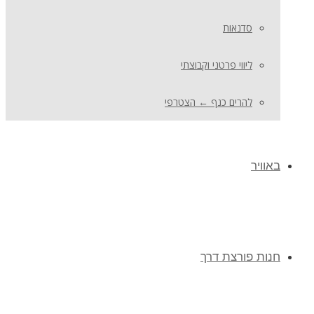
סדנאות
ליווי פרטני וקבוצתי
להרים כנף ← הצטרפי
באוויר
חנות פורצת דרך