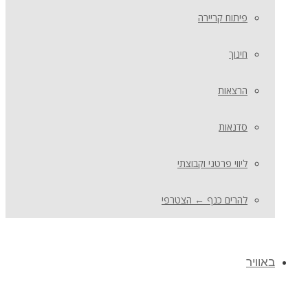
פיתוח קריירה
חינוך
הרצאות
סדנאות
ליווי פרטני וקבוצתי
להרים כנף ← הצטרפי
באוויר