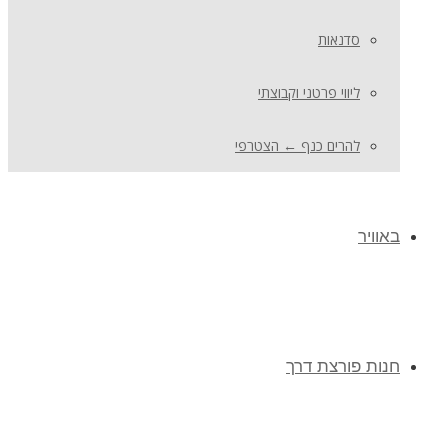
סדנאות
ליווי פרטני וקבוצתי
להרים כנף ← הצטרפי
באוויר
חנות פורצת דרך