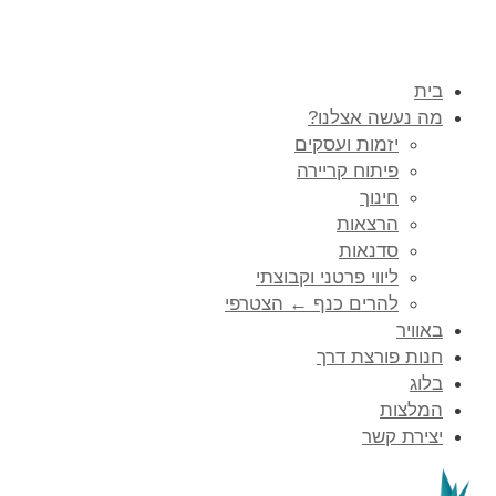
בית
מה נעשה אצלנו?
יזמות ועסקים
פיתוח קריירה
חינוך
הרצאות
סדנאות
ליווי פרטני וקבוצתי
להרים כנף ← הצטרפי
באוויר
חנות פורצת דרך
בלוג
המלצות
יצירת קשר