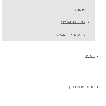
סדנאות
ליווי פרטני וקבוצתי
להרים כנף ← הצטרפי
באוויר
חנות פורצת דרך