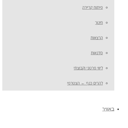
פיתוח קריירה
חינוך
הרצאות
סדנאות
ליווי פרטני וקבוצתי
להרים כנף ← הצטרפי
באוויר