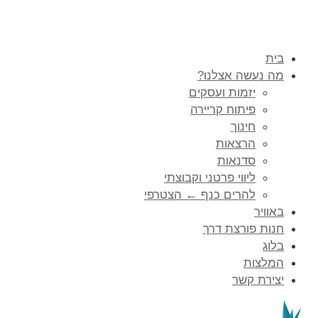
בית
מה נעשה אצלנו?
יזמות ועסקים
פיתוח קריירה
חינוך
הרצאות
סדנאות
ליווי פרטני וקבוצתי
להרים כנף ← הצטרפי
באוויר
חנות פורצת דרך
בלוג
המלצות
יצירת קשר