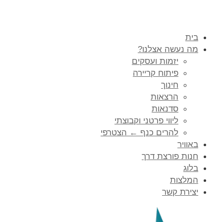
בית
מה נעשה אצלנו?
יזמות ועסקים
פיתוח קריירה
חינוך
הרצאות
סדנאות
ליווי פרטני וקבוצתי
להרים כנף ← הצטרפי
באוויר
חנות פורצת דרך
בלוג
המלצות
יצירת קשר