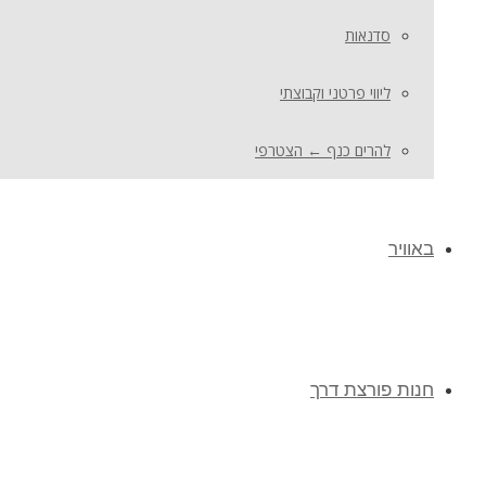
סדנאות
ליווי פרטני וקבוצתי
להרים כנף ← הצטרפי
באוויר
חנות פורצת דרך