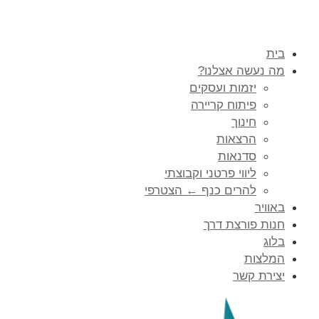
בית
מה נעשה אצלנו?
יזמות ועסקים
פיתוח קריירה
חינוך
הרצאות
סדנאות
ליווי פרטני וקבוצתי
להרים כנף ← הצטרפי
באוויר
חנות פורצת דרך
בלוג
המלצות
יצירת קשר