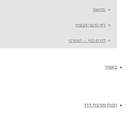
סדנאות
ליווי פרטני וקבוצתי
להרים כנף ← הצטרפי
באוויר
חנות פורצת דרך