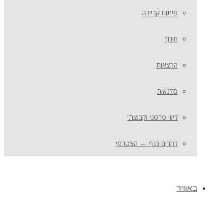
פיתוח קריירה
חינוך
הרצאות
סדנאות
ליווי פרטני וקבוצתי
להרים כנף ← הצטרפי
באוויר