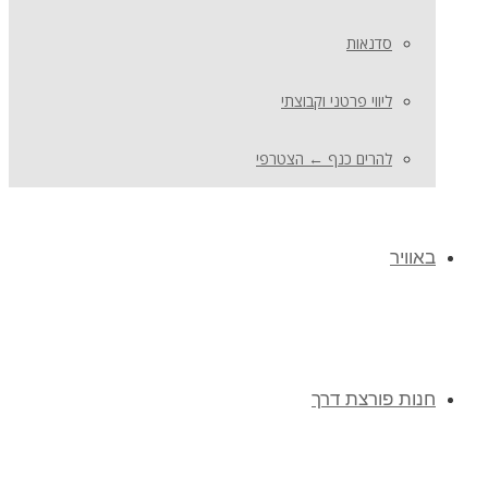
סדנאות
ליווי פרטני וקבוצתי
להרים כנף ← הצטרפי
באוויר
חנות פורצת דרך