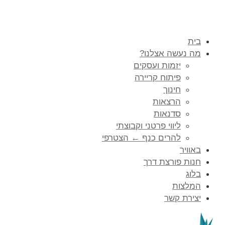
בית
מה נעשה אצלנו?
יזמות ועסקים
פיתוח קריירה
חינוך
הרצאות
סדנאות
ליווי פרטני וקבוצתי
להרים כנף ← הצטרפי
באוויר
חנות פורצת דרך
בלוג
המלצות
יצירת קשר