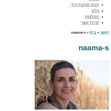
חנות פורצת דרך
בלוג
המלצות
יצירת קשר
ראשי
»
בית
»
naama-s
naama-s