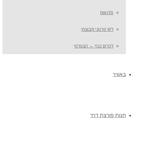
סדנאות
ליווי פרטני וקבוצתי
להרים כנף ← הצטרפי
באוויר
חנות פורצת דרך