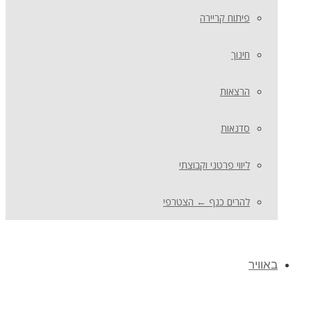
פיתוח קריירה
חינוך
הרצאות
סדנאות
ליווי פרטני וקבוצתי
להרים כנף ← הצטרפי
באוויר