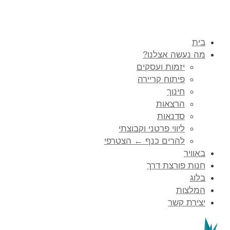
בית
מה נעשה אצלנו?
יזמות ועסקים
פיתוח קריירה
חינוך
הרצאות
סדנאות
ליווי פרטני וקבוצתי
להרים כנף ← הצטרפי
באוויר
חנות פורצת דרך
בלוג
המלצות
יצירת קשר