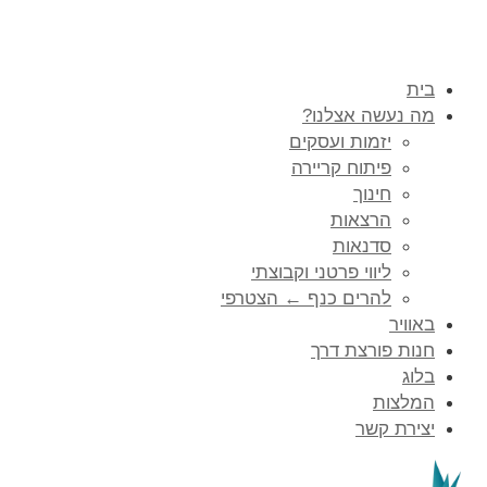
בית
מה נעשה אצלנו?
יזמות ועסקים
פיתוח קריירה
חינוך
הרצאות
סדנאות
ליווי פרטני וקבוצתי
להרים כנף ← הצטרפי
באוויר
חנות פורצת דרך
בלוג
המלצות
יצירת קשר