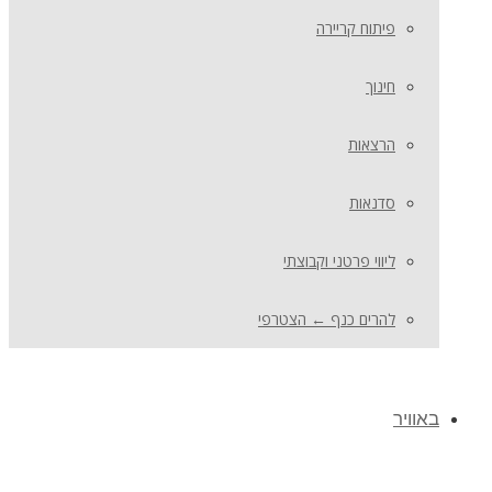
פיתוח קריירה
חינוך
הרצאות
סדנאות
ליווי פרטני וקבוצתי
להרים כנף ← הצטרפי
באוויר