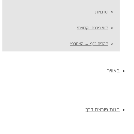
סדנאות
ליווי פרטני וקבוצתי
להרים כנף ← הצטרפי
באוויר
חנות פורצת דרך