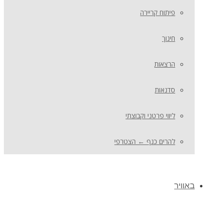
פיתוח קריירה
חינוך
הרצאות
סדנאות
ליווי פרטני וקבוצתי
להרים כנף ← הצטרפי
באוויר