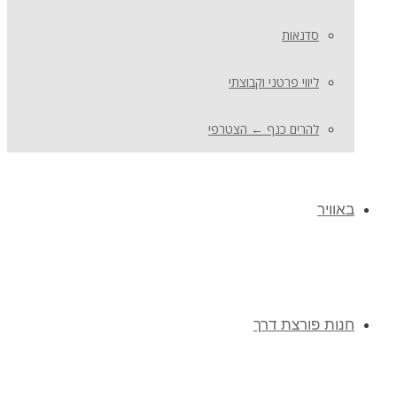
סדנאות
ליווי פרטני וקבוצתי
להרים כנף ← הצטרפי
באוויר
חנות פורצת דרך