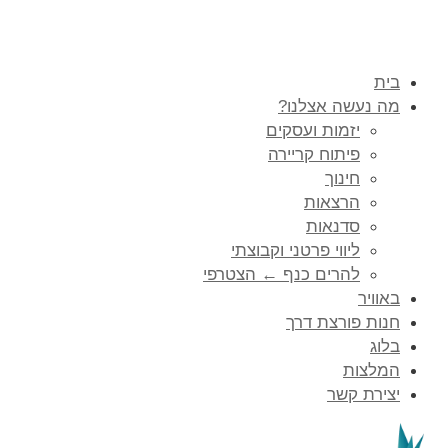
בית
מה נעשה אצלנו?
יזמות ועסקים
פיתוח קריירה
חינוך
הרצאות
סדנאות
ליווי פרטני וקבוצתי
להרים כנף ← הצטרפי
באוויר
חנות פורצת דרך
בלוג
המלצות
יצירת קשר