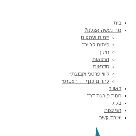
בית
מה נעשה אצלנו?
יזמות ועסקים
פיתוח קריירה
חינוך
הרצאות
סדנאות
ליווי פרטני וקבוצתי
להרים כנף ← הצטרפי
באוויר
חנות פורצת דרך
בלוג
המלצות
יצירת קשר