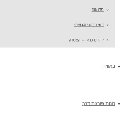
סדנאות
ליווי פרטני וקבוצתי
להרים כנף ← הצטרפי
באוויר
חנות פורצת דרך