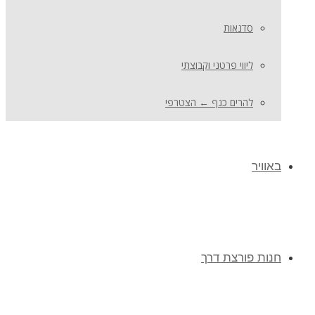
סדנאות
ליווי פרטני וקבוצתי
להרים כנף ← הצטרפי
באוויר
חנות פורצת דרך