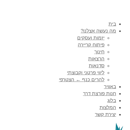
בית
מה נעשה אצלנו?
יזמות ועסקים
פיתוח קריירה
חינוך
הרצאות
סדנאות
ליווי פרטני וקבוצתי
להרים כנף ← הצטרפי
באוויר
חנות פורצת דרך
בלוג
המלצות
יצירת קשר