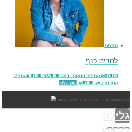
מבצע!
להרים כנף
379.00
₪
המחיר המקורי היה: ₪379.00.
97.00
₪
המחיר
הוספה לסל
הנוכחי הוא: ₪97.00.
© כל הזכויות שמורות לנעמה שקד לוי
הקמת אתר
גלילה
לראש