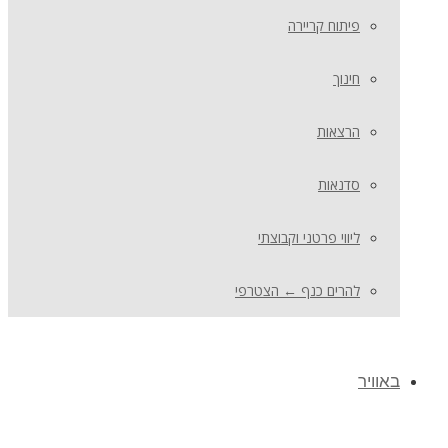
פיתוח קריירה
חינוך
הרצאות
סדנאות
ליווי פרטני וקבוצתי
להרים כנף ← הצטרפי
באוויר