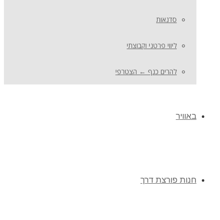
סדנאות
ליווי פרטני וקבוצתי
להרים כנף ← הצטרפי
באוויר
חנות פורצת דרך