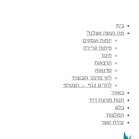
בית
מה נעשה אצלנו?
יזמות ועסקים
פיתוח קריירה
חינוך
הרצאות
סדנאות
ליווי פרטני וקבוצתי
להרים כנף ← הצטרפי
באוויר
חנות פורצת דרך
בלוג
המלצות
יצירת קשר