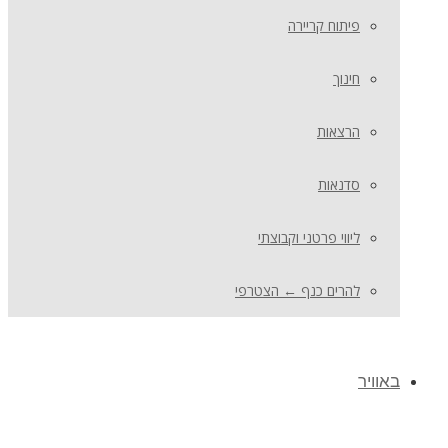
פיתוח קריירה
חינוך
הרצאות
סדנאות
ליווי פרטני וקבוצתי
להרים כנף ← הצטרפי
באוויר