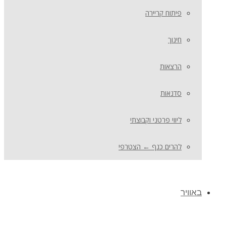
פיתוח קריירה
חינוך
הרצאות
סדנאות
ליווי פרטני וקבוצתי
להרים כנף ← הצטרפי
באוויר