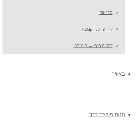
סדנאות
ליווי פרטני וקבוצתי
להרים כנף ← הצטרפי
באוויר
חנות פורצת דרך