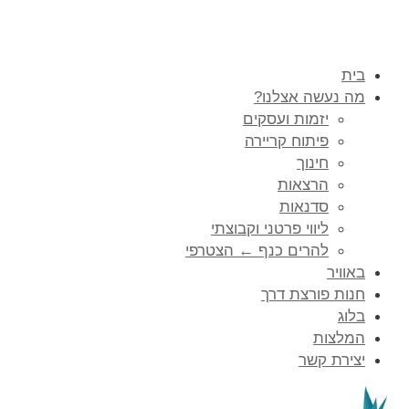
בית
מה נעשה אצלנו?
יזמות ועסקים
פיתוח קריירה
חינוך
הרצאות
סדנאות
ליווי פרטני וקבוצתי
להרים כנף ← הצטרפי
באוויר
חנות פורצת דרך
בלוג
המלצות
יצירת קשר