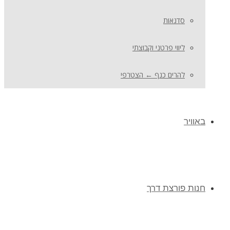
סדנאות
ליווי פרטני וקבוצתי
להרים כנף ← הצטרפי
באוויר
חנות פורצת דרך