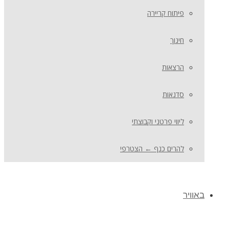
פיתוח קריירה
חינוך
הרצאות
סדנאות
ליווי פרטני וקבוצתי
להרים כנף ← הצטרפי
באוויר