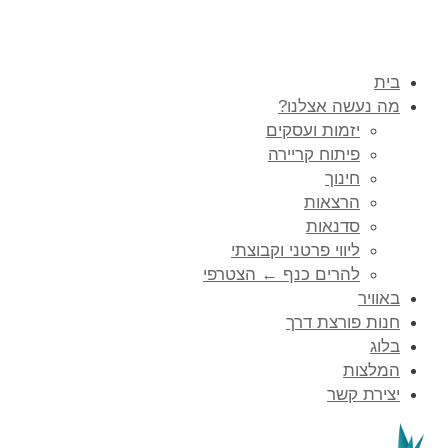
בית
מה נעשה אצלנו?
יזמות ועסקים
פיתוח קריירה
חינוך
הרצאות
סדנאות
ליווי פרטני וקבוצתי
להרים כנף ← הצטרפי
באוויר
חנות פורצת דרך
בלוג
המלצות
יצירת קשר