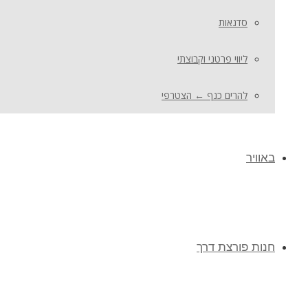
סדנאות
ליווי פרטני וקבוצתי
להרים כנף ← הצטרפי
באוויר
חנות פורצת דרך