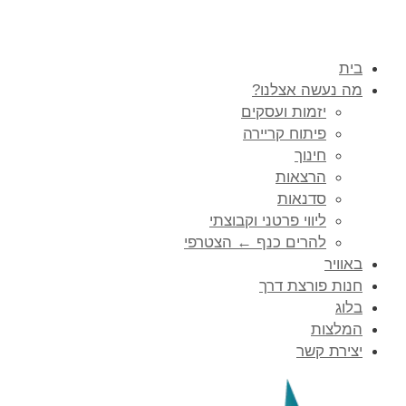
בית
מה נעשה אצלנו?
יזמות ועסקים
פיתוח קריירה
חינוך
הרצאות
סדנאות
ליווי פרטני וקבוצתי
להרים כנף ← הצטרפי
באוויר
חנות פורצת דרך
בלוג
המלצות
יצירת קשר