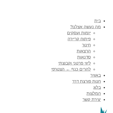
בית
מה נעשה אצלנו?
יזמות ועסקים
פיתוח קריירה
חינוך
הרצאות
סדנאות
ליווי פרטני וקבוצתי
להרים כנף ← הצטרפי
באוויר
חנות פורצת דרך
בלוג
המלצות
יצירת קשר