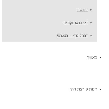
סדנאות
ליווי פרטני וקבוצתי
להרים כנף ← הצטרפי
באוויר
חנות פורצת דרך