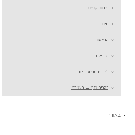
פיתוח קריירה
חינוך
הרצאות
סדנאות
ליווי פרטני וקבוצתי
להרים כנף ← הצטרפי
באוויר