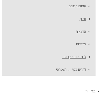
פיתוח קריירה
חינוך
הרצאות
סדנאות
ליווי פרטני וקבוצתי
להרים כנף ← הצטרפי
באוויר