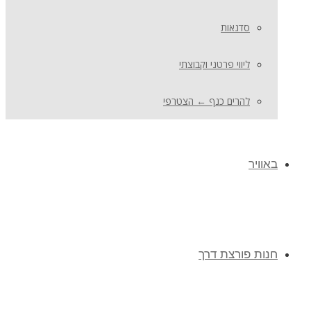
סדנאות
ליווי פרטני וקבוצתי
להרים כנף ← הצטרפי
באוויר
חנות פורצת דרך