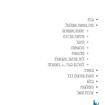
בית
מה נעשה אצלנו?
יזמות ועסקים
פיתוח קריירה
חינוך
הרצאות
סדנאות
ליווי פרטני וקבוצתי
להרים כנף ← הצטרפי
באוויר
חנות פורצת דרך
בלוג
המלצות
יצירת קשר